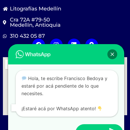
Litografías Medellín
Cra 72A #79-50
Medellín, Antioquia
310 432 05 87
F
I
L
M
a
n
i
a
c
s
n
p
e
t
k
-
b
a
e
m
o
g
d
a
o
r
i
r
Hola, te escribe Francisco Bedoya y
k
a
n
k
estaré por acá pendiente de lo que
m
e
r
necesites.
-
a
¡Estaré acá por WhatsApp atento!
l
t